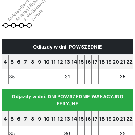
K. Wielkiego-Colgate
Andersa-Electrolux
Andersa / Żłobek
Colgate
Odjazdy w dni: POWSZEDNIE
4
5
6
7
8
9
10
11
12
13
14
15
16
17
18
19
20
21
22
35
31
35
Odjazdy w dni: DNI POWSZEDNIE WAKACYJNO
FERYJNE
4
5
6
7
8
9
10
11
12
13
14
15
16
17
18
19
20
21
22
35
36
35