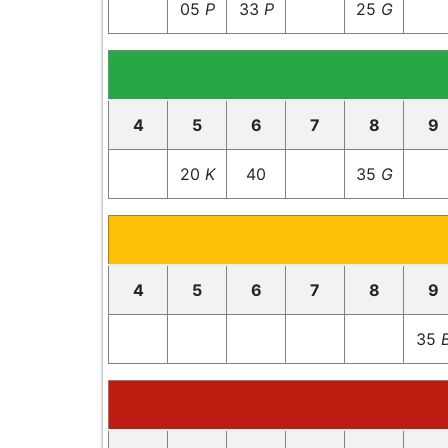
05
P
33
P
25
G
4
5
6
7
8
9
20
K
40
35
G
4
5
6
7
8
9
35