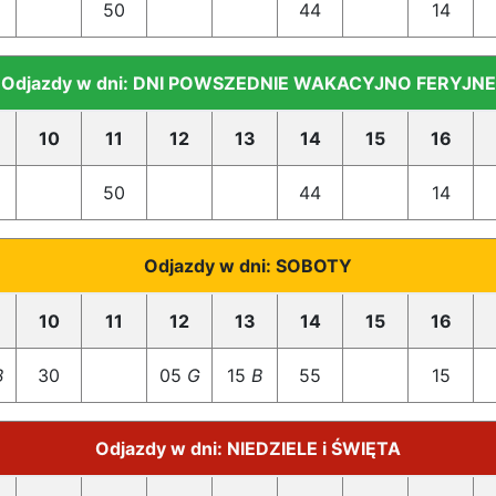
50
44
14
Odjazdy w dni: DNI POWSZEDNIE WAKACYJNO FERYJNE
10
11
12
13
14
15
16
50
44
14
Odjazdy w dni: SOBOTY
10
11
12
13
14
15
16
B
30
05
G
15
B
55
15
Odjazdy w dni: NIEDZIELE i ŚWIĘTA